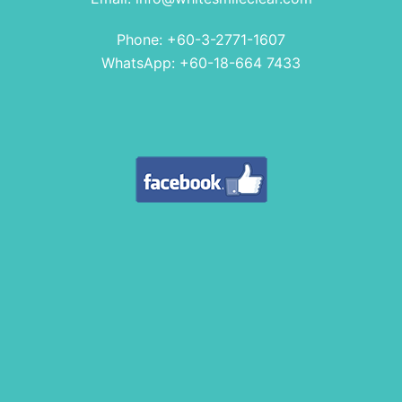
Phone: +60-3-2771-1607
WhatsApp: +60-18-664 7433