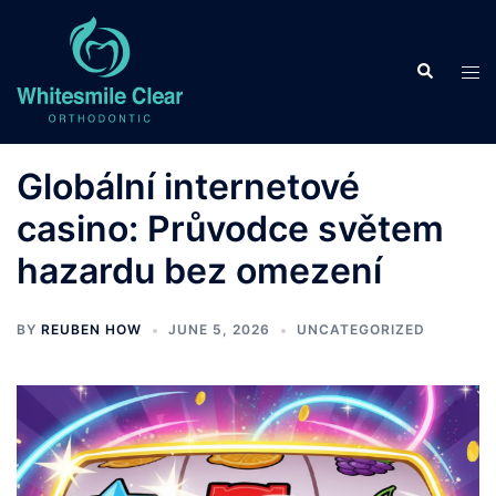
Skip
to
Search
content
Tog
men
Globální internetové
casino: Průvodce světem
hazardu bez omezení
BY
REUBEN HOW
JUNE 5, 2026
UNCATEGORIZED