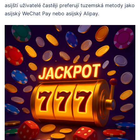
asijští uživatelé častěji preferují tuzemská metody jako
asijský WeChat Pay nebo asijský Alipay.