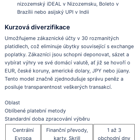
nizozemský iDEAL v Nizozemsku, Boleto v
Brazílii nebo asijský UPI v Indii
Kurzová diverzifikace
Umožňujeme zákaznické účty v 30 rozmanitých
platidlech, což eliminuje úbytky související s exchange
poplatky. Zákazníci jsou schopni deponovat, sázet a
vybírat výhry ve své domácí valutě, ať již se hovoří o
EUR, české koruny, americké dolary, JPY nebo jüany.
Tento model značně zjednodušuje správu peněz a
posiluje transparentnost veškerých transakcí.
Oblast
Oblíbené platební metody
Standardní doba zpracování výběru
Centrální
Finanční převody,
1 až 3
Evropa
karty, Skrill
obchodní dny