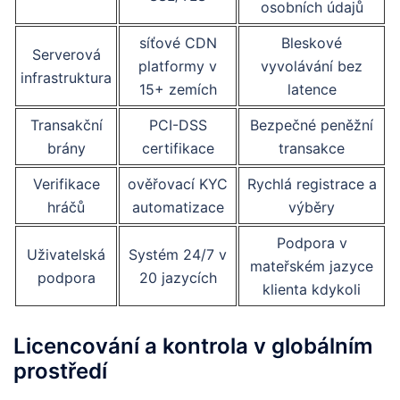
osobních údajů
síťové CDN
Bleskové
Serverová
platformy v
vyvolávání bez
infrastruktura
15+ zemích
latence
Transakční
PCI-DSS
Bezpečné peněžní
brány
certifikace
transakce
Verifikace
ověřovací KYC
Rychlá registrace a
hráčů
automatizace
výběry
Podpora v
Uživatelská
Systém 24/7 v
mateřském jazyce
podpora
20 jazycích
klienta kdykoli
Licencování a kontrola v globálním
prostředí