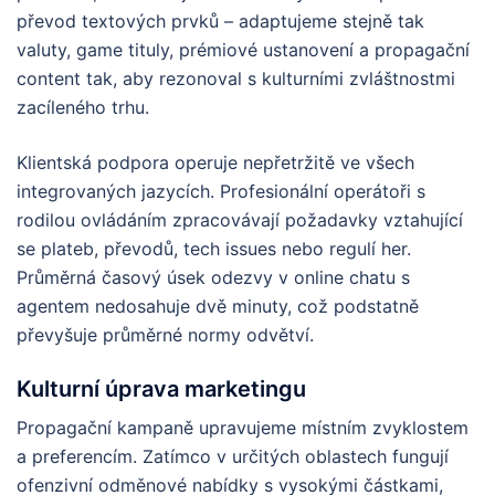
převod textových prvků – adaptujeme stejně tak
valuty, game tituly, prémiové ustanovení a propagační
content tak, aby rezonoval s kulturními zvláštnostmi
zacíleného trhu.
Klientská podpora operuje nepřetržitě ve všech
integrovaných jazycích. Profesionální operátoři s
rodilou ovládáním zpracovávají požadavky vztahující
se plateb, převodů, tech issues nebo regulí her.
Průměrná časový úsek odezvy v online chatu s
agentem nedosahuje dvě minuty, což podstatně
převyšuje průměrné normy odvětví.
Kulturní úprava marketingu
Propagační kampaně upravujeme místním zvyklostem
a preferencím. Zatímco v určitých oblastech fungují
ofenzivní odměnové nabídky s vysokými částkami,