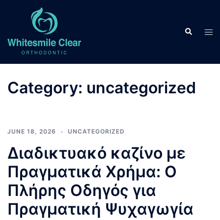
Skip
to
Search
content
Tog
men
Category:
uncategorized
JUNE 18, 2026
UNCATEGORIZED
Διαδικτυακό καζίνο με
Πραγματικά Χρήμα: Ο
Πλήρης Οδηγός για
Πραγματική Ψυχαγωγία