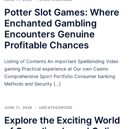
Potter Slot Games: Where
Enchanted Gambling
Encounters Genuine
Profitable Chances
Listing of Contents An important Spellbinding Video
gaming Practical experience at Our own Casino
Comprehensive Sport Portfolio Consumer banking
Methods and Security […]
JUNE 11, 2026
UNCATEGORIZED
Explore the Exciting World