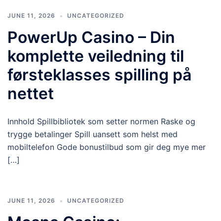
JUNE 11, 2026
UNCATEGORIZED
PowerUp Casino – Din
komplette veiledning til
førsteklasses spilling på
nettet
Innhold Spillbibliotek som setter normen Raske og
trygge betalinger Spill uansett som helst med
mobiltelefon Gode bonustilbud som gir deg mye mer
[…]
JUNE 11, 2026
UNCATEGORIZED