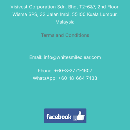
Visivest Corporation Sdn. Bhd, T2-6&7, 2nd Floor,
Wisma SPS, 32 Jalan Imbi, 55100 Kuala Lumpur,
Malaysia
Terms and Conditions
Email: info@whitesmileclear.com
Phone: +60-3-2771-1607
WhatsApp: +60-18-664 7433